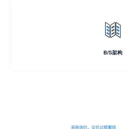
B/S架构