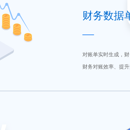
财务数据
对账单实时生成，财
财务对账效率、提升