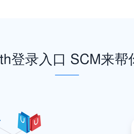
th登录入口 SCM来