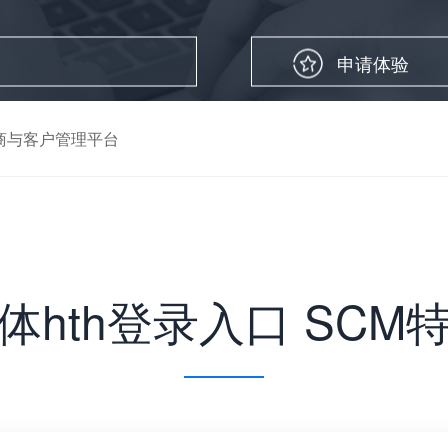
申请体验
应商与客户管理平台
体hth登录入口 SCM