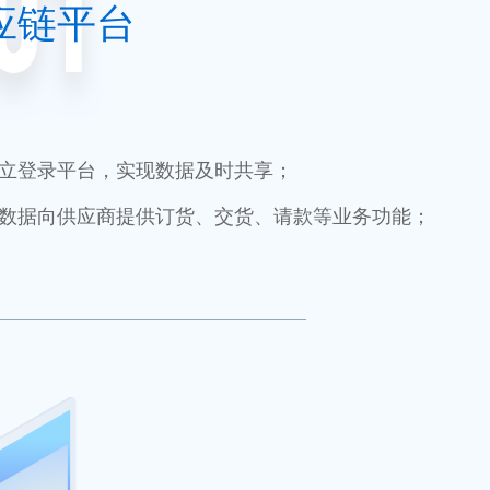
应链平台
立登录平台，实现数据及时共享；
数据向供应商提供订货、交货、请款等业务功能；