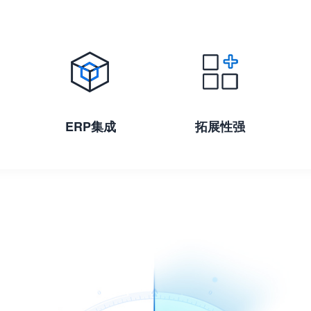
ERP集成
拓展性强