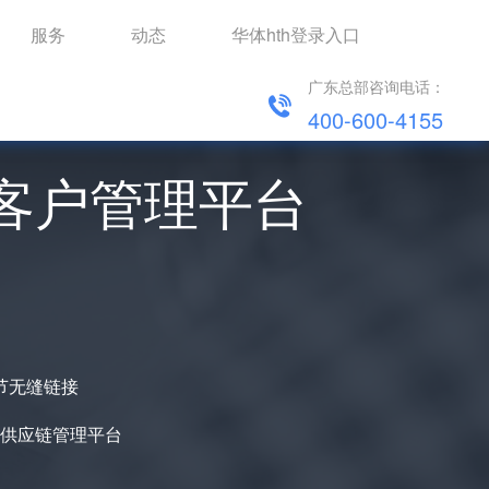
服务
动态
华体hth登录入口
广东总部咨询电话：
M系统
BI系统
APS系统
全条码管理
智造看板
400-600-4155
与客户管理平台
节无缝链接
供应链管理平台