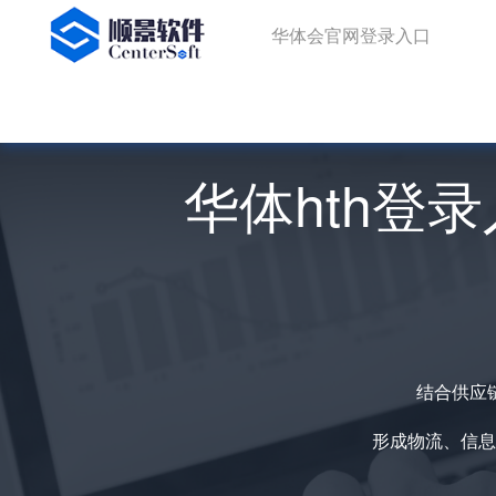
华体会官网登录入口
华体会官网登录入口
华体hth登
结合供应
形成物流、信息