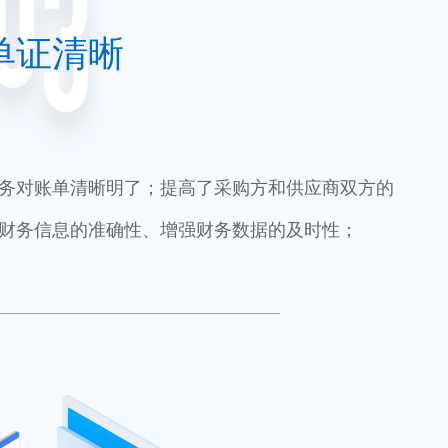
单证清晰
务对账单清晰明了；提高了采购方和供应商双方的
财务信息的准确性、增强财务数据的及时性；