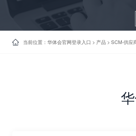
当前位置：华体会官网登录入口 >
产品 >
SCM-供
华