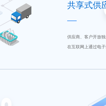
共享式供
供应商、客户开放独
在互联网上通过电子