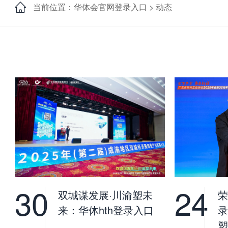
当前位置：华体会官网登录入口 >
动态
30
24
双城谋发展·川渝塑未
荣
来：华体hth登录入口
录
...
塑.