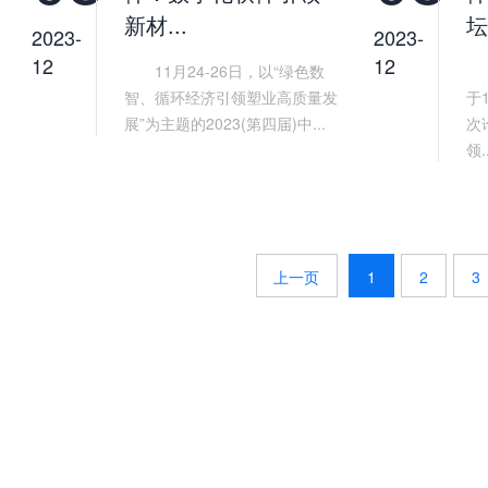
新材...
坛
2023-
2023-
12
12
11月24-26日，以“绿色数
2
智、循环经济引领塑业高质量发
于
展”为主题的2023(第四届)中...
次
领..
1
2
3