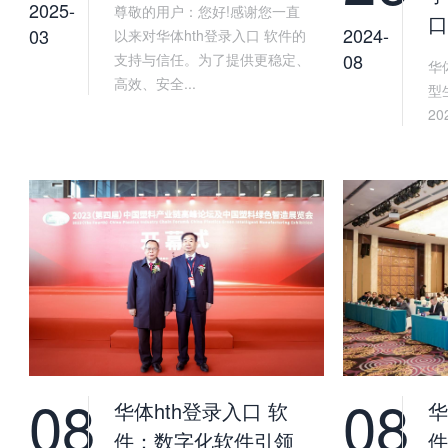
2025-
尊敬的用户：您好!感谢您一直
口 
2024-
03
以来对华体hth登录入口 软件的
08
支持与信任。为了提供更稳定、
华
高效、安全...
型
20
08
08
华体hth登录入口 软
华
件：数字化软件引领
件