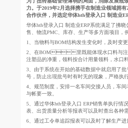
为了扭转基础管理薄弱的局面，消除发展瓶
力。于2019年2月选择携手在制造业
合作伙伴，并选定华体hth登录入口 
华体hth登录入口 制造业ERP系统满足了
售、物流PMC、库存、生产等多方面项目，
1、当物料与BOM结构发生变化时，及时变更
2、在BOM里既能体现水口料与
注塑品的净重，领料按合计用量领料，水口料与注
3、由于系统在开始的基础数据中就启用
号，防止出现批号时有时无的现象，严格执
4、规范制度，安排一名车间交接人员，车间
与帐要一致。
5、通过华体hth登录入口 ERP销售单执行
表、出货质量分析等报表可以及时查
6、通过工令单追踪报表可以及时了解生产进