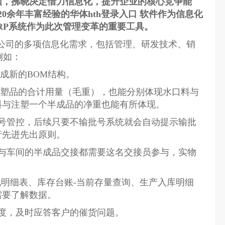
颈，拂晓决定借力信息化，提升企业的核心竞争能
领域拥有20余年丰富经验的华体hth登录入口 软件作为信息化
制造业ERP系统作为此次管理变革的重要工具。
拂晓公司的多项信息化需求，包括管理、研发技术、销
例如：
成新的BOM结构。
注塑品的合计用量（毛重），也能分别体现水口料与
塑一个半成品的净重也能有所体现。
了批号管控，后续只要不输批号系统就会自动提示输批
行先进先出原则。
与车间的半成品交接都需要这名交接员参与，实物
情况明细表、库存台账-当前存量查询、生产入库明细
出各种需要了解数据。
度，及时应答客户的催货问题。