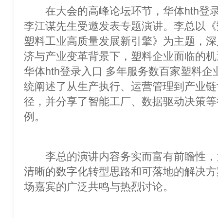
在大会的高峰论坛环节，华体hth登录
李江谋先生受邀发表专题演讲。李总以《
塑料工业高质量发展新引擎》为主题，深
济与产业变革背景下，塑料企业面临的机
华体hth登录入口 多年服务数百家塑料
统阐述了从生产执行、运营管理到产
径，并分享了智能工厂、数据驱动决策等
例。
李总的演讲内容务实而富有前瞻性，
清晰的数字化转型思路和可落地的解决方
场嘉宾的广泛共鸣与热烈讨论。