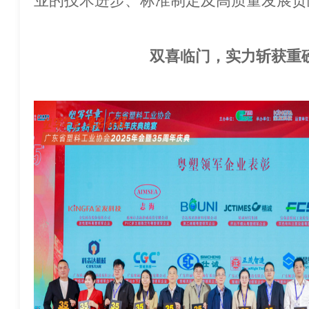
双喜临门，实力斩获重