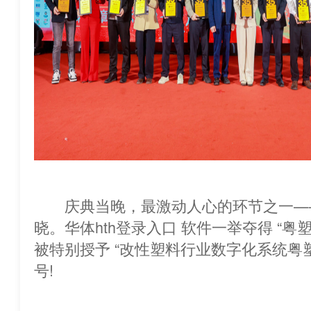
庆典当晚，最激动人心的环节之一—
晓。华体hth登录入口 软件一举夺得 “粤
被特别授予 “改性塑料行业数字化系
号!