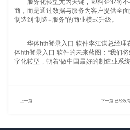
服务化转型尤为关键，塑料企业将不
商，而是通过数据与服务为客户提供全面
制造到“制造+服务”的商业模式升级。
华体hth登录入口 软件李江谋总经理
体hth登录入口 软件的未来蓝图：“我们将继续
字化转型，朝着‘做中国最好的制造业系统
上一篇
下一篇
已经没
荣耀时刻！华体hth登录入
口 软件在广东省塑料工业
协会35周年庆典上大放异
彩