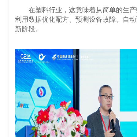
在塑料行业，这意味着从简单的生产
利用数据优化配方、预测设备故障、自动
新阶段。