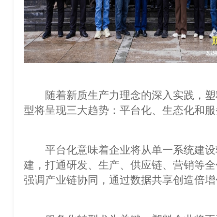
随着新质生产力理
念的深入实践，塑
型将呈现三大趋势：平台化、生态化和服
平台化意味着企业将从单一系统建设
建，打通研发、生产、供应链、营销等全
强调产业链协同，通过数据共享创造倍增