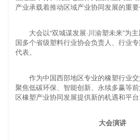
产业承载着推动区域产业协同发展的重要
大会以“双城谋发展·川渝塑未来”为主
国多个省级塑料行业协会负责人、行
代表。
作为中国西部地区专业的橡塑行业交流平
聚焦低碳环保、智能创新、永续多赢等前
区橡塑产业协同发展提供新的机遇和平台
大会演讲