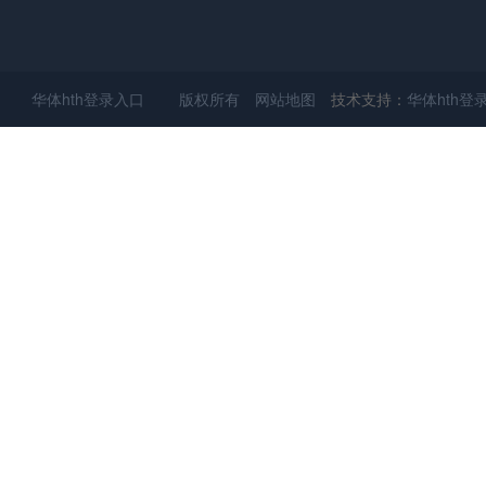
华体hth登录入口 版权所有
网站地图
技术支持：
华体hth登