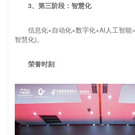
3、第三阶段：智慧化
信息化+自动化+数字化+AI人工智能=
智慧化)。
荣誉时刻